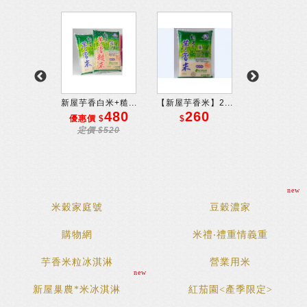
穀米1...
新屋芋香白米+糙...
【新屋芋香米】2...
【新屋芋香米】
680
480
260
5
 $
優惠價 $
$
優惠價 $
$720
定價 $520
定價 $60
new
米穀家庭號
豆穀濃家
購物網
米禮‧禮重情義重
芋香米粒冰淇淋
營業用米
new
新屋巢農*米冰淇淋
紅茄園<產季限定>