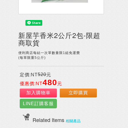
新屋芋香米2公斤2包-限超
商取貨
便利商店每結一次單數量限1組免運費
(每單限重5公斤)
520
定價:NT
元
480
優惠價:NT
元
加入購物車
立即購買
LINE訂購客服
Related Items
相關產品