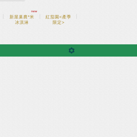
new
新屋巢農*米
紅茄園<產季
冰淇淋
限定>