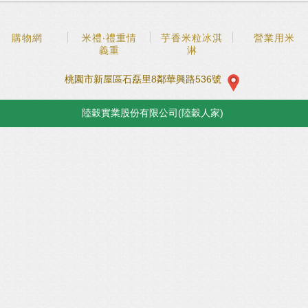
購物網
米禮‧禮重情
芋香米粒冰淇
營業用米
義重
淋
桃園市新屋區石磊里8鄰華興路536號
陸穀實業股份有限公司(陸穀人家)