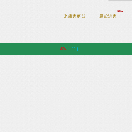
new
米穀家庭號
豆穀濃家