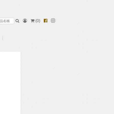
(
0
)