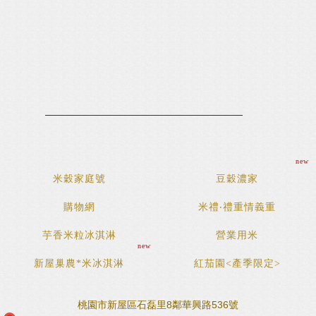
new
米穀家庭號
豆穀濃家
購物網
米禮‧禮重情義重
芋香米粒冰淇淋
營業用米
new
新屋巢農*米冰淇淋
紅茄園<產季限定>
桃園市新屋區石磊里8鄰華興路536號