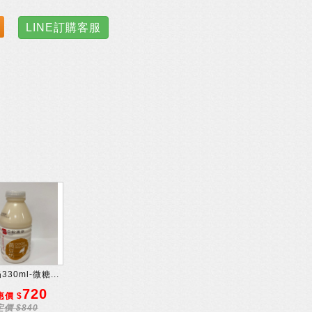
LINE訂購客服
30ml-微糖...
720
惠價 $
定價 $840