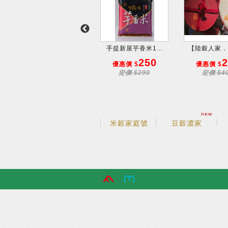
平安米600g*6 入
手提新屋芋香米1...
【陸榖人家．名
599
250
2
優惠價 $
優惠價 $
優惠價 $
定價 $600
定價 $290
定價 $4
new
米穀家庭號
豆穀濃家