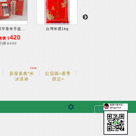
芋香米手提...
台灣米禮1kg
【新屋芋香米手提...
420
1850
惠價 $
優惠價 $
定價 $490
定價 $2200
new
新屋巢農*米
紅茄園<產季
冰淇淋
限定>
回列表