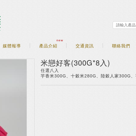
new
媒體報導
產品介紹
交通資訊
聯絡我們
米戀好客(300G*8入)
任選八入
芋香米300G、十穀米280G、陸穀人家300G、