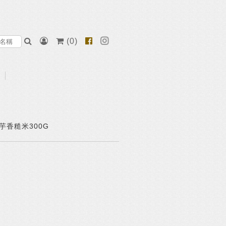
(
0
)
芋香糙米300G